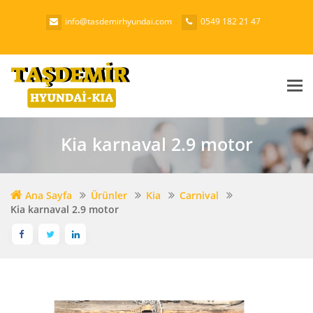
info@tasdemirhyundai.com
0549 182 21 47
Me
Kia karnaval 2.9 motor
Ana Sayfa
Ürünler
Kia
Carnival
Kia karnaval 2.9 motor