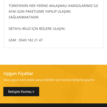
TÜRKİYENİN HER YERİNE ANLAŞMALI KARGOLARIMIZ İLE
AYNI GÜN PAKETLEME YAPILIP ULAŞIMI
SAĞLANMAKTADIR.
DETAYLI BİLGİ İÇİN BİZLERE ULAŞIN:
GSM : 0549 182 21 47
Uygun Fiyatlar
Size uygun özel yedek parça teklifleri için bizimle iletişime geçiniz.
İletişim Formu