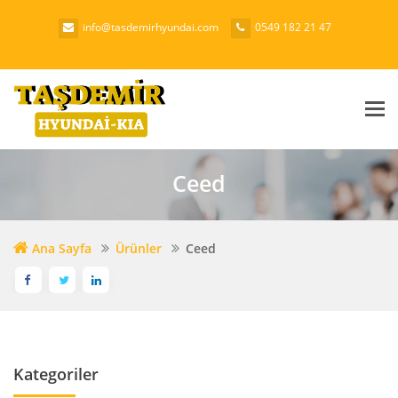
info@tasdemirhyundai.com
0549 182 21 47
Me
Ceed
Ana Sayfa
Ürünler
Ceed
Kategoriler