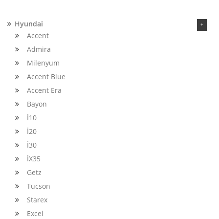
Hyundai
Accent
Admira
Milenyum
Accent Blue
Accent Era
Bayon
İ10
İ20
İ30
İX35
Getz
Tucson
Starex
Excel