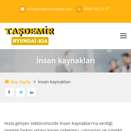
info@tasdemirhyundai.com
0549 182 21 47
Me
İnsan kaynakları
Ana Sayfa
İnsan kaynakları
Hızla gelişen sektörümüzde İnsan Kaynakları'na verdiği
önemle farkını ortaya koyan şirketimiz, çalışanları ve nitelikli