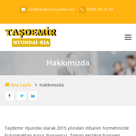
info@tasdemirhyundai.com
0549 182 21 47
Me
Hakkımızda
Ana Sayfa
Hakkımızda
Taşdemir Hyundai olarak 2015 yılından itibaren hizmetinizde
bulunmaktan gurur duyuyoruz. Zaman geçtikçe büyüyen