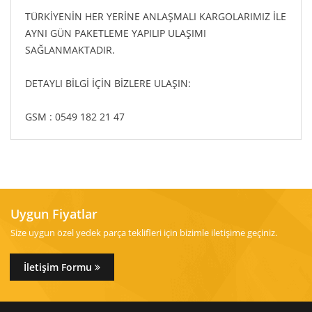
TÜRKİYENİN HER YERİNE ANLAŞMALI KARGOLARIMIZ İLE
AYNI GÜN PAKETLEME YAPILIP ULAŞIMI
SAĞLANMAKTADIR.
DETAYLI BİLGİ İÇİN BİZLERE ULAŞIN:
GSM : 0549 182 21 47
Uygun Fiyatlar
Size uygun özel yedek parça teklifleri için bizimle iletişime geçiniz.
İletişim Formu