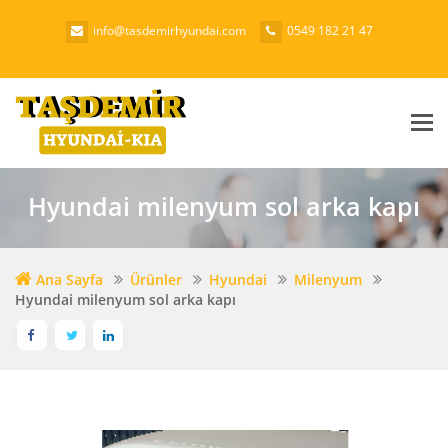
info@tasdemirhyundai.com
0549 182 21 47
Me
Hyundai milenyum sol arka kapı
Ana Sayfa
Ürünler
Hyundai
Milenyum
Hyundai milenyum sol arka kapı